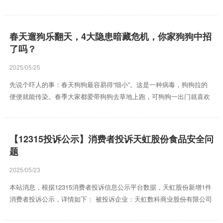
遇到常说以下六句话的人，请务必珍惜，他们值得深交。1. "这是我的
错，我来负责" 为什么体现人品？- 敢于担当：不推卸责任，遇事主动承
担，不甩锅给他人。- 有自省力：能认识到自己的不足，并愿意改进。
春天遛狗乐翻天，4大隐患暗藏危机，你家狗狗中招
典型场景：- 工作出现失误时，不找借口，而是说："这次问题在我，我
了吗？
会尽快解决。"- 与人发生矛盾时，不狡辩，而是坦诚："我刚才态度不
好，抱歉。"如何识别？观察对方是否在犯错后...
2025/05/25
先说个吓人的事：春天狗狗最容易得“细小”。这是一种病毒，狗狗拉的
便便就能传染。春季大家都爱带狗狗去草地上跑，可狗狗一出门就喜欢
闻这闻那，有的还爱吃路上的便便。结果呢？病毒可能就钻进去了！所
以，带狗狗出门一定要系上牵引绳，别让它乱跑乱吃，省得惹上麻烦。
再说驱虫，这事可不能马虎。春天暖和，蜱虫、跳蚤这些小虫子开始冒
【12315投诉公示】消费者投诉天虹股份食品安全问
头，专门往狗狗身上钻。它们咬一口，狗狗就痒得抓个不停，甚至可能
题
生病。宠主得定期给狗狗用驱虫药，把这些虫子赶走。不过，驱虫药有
点刺激，狗狗可能会吐或者拉肚子。这时候，别慌，给狗狗吃点益生...
2025/05/23
本站消息，根据12315消费者投诉信息公示平台数据，天虹股份新增1件
消费者投诉公示，详情如下： 被投诉企业：天虹数科商业股份有限公司
南山常兴天虹商场投诉基本信息：2025年03月30日，消费者韦**（手机
尾号 8238，用户ID ****6825）反映其于2025年03月25日通过现场购买