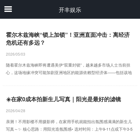
开丰娱乐
霍尔木兹海峡“锁上加锁”！亚洲直面冲击：离经济
危机还有多远？
2026/05/03
随着霍尔木兹海峡即将遭遇美伊“双重封锁”，越来越多市场人士当前担
心，这场地缘冲突可能加剧亚洲地区的能源依赖型经济体——包括该地
区的美国盟友——所面临的经济危机。 行业分析师Jennifer Welch等人
在一份报告中写道，“对于全球经济和市场而言，最新事态发展使关注点
重新转向下行风险——这预示着油价将上涨，全球经济增长将遭受更大
☀️在家0成本拍新生儿写真｜阳光是最好的滤镜
冲击，通胀压力也将加剧。” 周一，全球基准布伦特原油价格一度上涨
8.6%，突破每桶103美元，而欧洲天然气期货价格也一度飙升近18%。
2026/04/28
美国中央司令部已表示，美军将于美...
亲测！不用影楼不用摄影师，在家用手机就能拍出氛围感满满的新生儿
写真～✨ 核心思路：用阳光造氛围感• 选对时间：上午9-11点或下午3-5
点的自然光最柔和，透过窗帘/百叶窗会形成斑驳光影，拍出来自带温柔