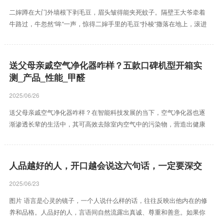
万亩）和龙子湖（2.79万亩）总计约1...
二婶蹲在大门外墙根下剥毛豆，眉头皱得能夹死蚊子。隔壁王大爷牵着
牛路过，牛忽然“哞”一声，惊得二婶手里的毛豆“扑棱”撒落在地上，滚进
鸡窝。 “老王头，你家牛比闹钟还准时，天天冲我叫唤！”二婶抄起毛豆
筐作势要砸。王大爷嘿嘿笑：“它瞅见你这朵村花，忍不住打招呼呗。”
这话搁十年前，二婶能羞得拿围裙捂着脸跑。可自打老伴走后，村里媒
送父母亲戚空气净化器咋样？五款口碑机型开箱实
人踏破门槛，二婶见谁都像来“推销对象”的。前儿个张大妈拎着俩鸡蛋
测_产品_性能_甲醛
上门，刚说“邻村有个退休教师”，二婶就把人往门外推：“我家锄头还没
磨呢，没空唠嗑！” 可王大爷最近忒反常。二婶...
2025/06/26
送父母亲戚空气净化器咋样？在智能科技发展的当下，空气净化器也逐
渐渗透长辈的生活中，其可高效去除室内空气中的污染物，营造出健康
呼吸环境，更好的保障长辈的健康。但面对形形色色的产品，要是不慎
选到劣质品，不光不能改善空气质量，还会因净化性能差，而造成甲
醛、细菌病毒残留，危害健康！为此，我针对多款主流机型进行了多维
人品越好的人，开口越会说这六句话，一定要深交
度的测评，旨在选出安全可靠的送礼优选。 送父母亲戚空气净化器咋
样？接下来进入到本期的重点环境，如若不知该如何选择，可直接从以
2025/06/23
下五款机型内择优选择： 1、宫菱MARS 主攻新房除醛：专业老牌子...
图片 语言是心灵的镜子，一个人说什么样的话，往往反映出他内在的修
养和品格。人品好的人，言语间自然流露出真诚、尊重和善意。如果你