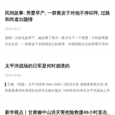
滤镜• 找对位置：靠窗的床/沙发是最佳背景，让阳光斜洒在宝宝身上，
避免直晒刺眼• 道具极简：只用宝宝的粉色连体衣+柔软的白色床品，干
民间故事: 男婴早产, 一群黄皮子对他不停叩拜, 过路
净底色更突出宝宝的软萌感📸 构图&姿势参考（附我的实拍图）1. 局部
和尚道出隐情
特写：拍宝宝的小脚丫、小手抓着大人手指的细节，放大“软乎乎”的治
愈感2. 互动抓拍：让姐姐轻轻摸宝宝...
2025/12/17
唐朝一少妇无故早产，她折腾了两天一夜才生下一个男婴，不料那男婴
出生以后，一群黄皮子忽然闯进少妇家里，对着那刚出生的男婴不停叩
拜，少妇家人看到这一幕惊慌失措，过路和尚道出其中隐情。 应天府有
个叫孙晓红的孕妇，自从她怀孕以后便百般不适，时常感到肚子不舒
服，丈夫张天宝带着孙晓红看了不少大夫，那些大夫却说孙晓红的身体
太平洋战场的日军是何时崩溃的
没有任何大碍。虽然大夫如此说，张天宝却不敢掉以轻心，他每日都会
给妻子熬一碗保胎药。 孙晓红自怀孕以后总觉得不舒服，张天宝担心妻
2025/10/08
子，寸步不离地守在妻子身边，为了能让妻子顺利生下这个孩子，张
▌王微 《死敌：太平洋战争1944-1945》[美]沃尔多·海因里希斯马克·加
天...
利基奥著祁长保译社会科学文献出版社 1945年的日本在太平洋战场上节
节败退，此时的日本已经被美国紧紧封锁在本土，整体战略呈收缩态
势，准备在本土与美国决一死战。日本的军国主义狂热，让整个日本民
族怀有“亡国亡种”的危机感，各种军事动员反复洗脑日本人民做好“玉
新华视点丨甘肃榆中山洪灾害抢险救援48小时直击_
碎”的准备，准备和美国的登陆部队同归于尽。不过，8月14日在裕仁天