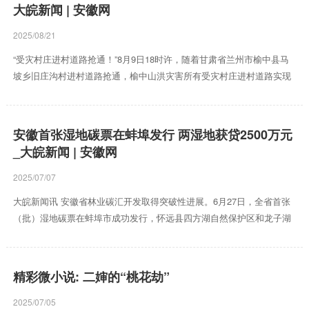
大皖新闻 | 安徽网
皇的授意下日本决定向美国投降，这也让准备进攻日本本土的美军松了
一口气。这场胜利看似来得突然，但背后却...
2025/08/21
“受灾村庄进村道路抢通！”8月9日18时许，随着甘肃省兰州市榆中县马
坡乡旧庄沟村进村道路抢通，榆中山洪灾害所有受灾村庄进村道路实现
抢通，具备抢险应急救援人员通行条件。 7日傍晚至8日晨，榆中县等地
连降暴雨，引发山洪灾害。截至9日12时，灾害造成13人遇难、30人失
联，8个乡镇不同程度受灾。灾害发生后，各方力量迅速集结，紧急投入
安徽首张湿地碳票在蚌埠发行 两湿地获贷2500万元
抢险救援。 这是8月9日在榆中县马坡乡马莲滩村拍摄的山洪灾害现场
_大皖新闻 | 安徽网
（无人机照片）。新华社记者 郎兵兵 摄 “惊魂一夜”：山洪为何来势凶
猛？ “没见过这么大的雨。”7日夜，8...
2025/07/07
大皖新闻讯 安徽省林业碳汇开发取得突破性进展。6月27日，全省首张
（批）湿地碳票在蚌埠市成功发行，怀远县四方湖自然保护区和龙子湖
区龙子湖风景名胜区凭借其签发的湿地碳票，分别获得银行质押贷款
1500万元和1000万元。 湿地碳票是量化记录特定湿地在一定时期内吸
收二氧化碳、释放氧气能力的凭证，是生态资源转化为资产和资本的关
精彩微小说: 二婶的“桃花劫”
键工具。蚌埠市湿地资源丰富，总面积达91.2万亩，湿地率10.21%。
为探索湿地生态价值实现新路径，蚌埠市历时11个月，在四方湖（7.47
2025/07/05