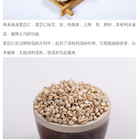
再来谈谈薏苡仁，薏苡仁味甘、淡，性微寒，入脾、胃、肺经，具有利水渗
湿、健脾止泻的功效。
薏苡仁在治脾除湿的方剂中，起到了清热利湿的作用。它既能辅助茯苓、白
术健脾，又能清利湿热，使湿邪无处藏身。