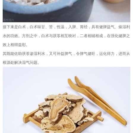
接下来是白术，白术味甘、苦，性温，入脾、胃经，具有健脾益气、燥湿利
水的功效。方剂之中，白术与茯苓相互映衬，二者相辅相成，在强化健脾之
效上相得益彰。
其既能佐助茯苓渗湿利水，又可补益脾气，令脾气健旺，运化得力，进而从
根源处解决湿气问题。