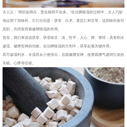
古人云：“用药如用兵，贵在精而不在多。”在治脾除湿的过程中，古人巧妙
地运用了四味药，它们分别是：茯苓、白术、薏苡仁和甘草。这四味药各司
其职，共同发挥着健脾除湿的作用。
首先，我们来说说茯苓。茯苓味甘、淡，性平，入心、脾、肾经，具有利水
渗湿、健脾安神的功效。在治脾除湿的方剂中，茯苓起着关键作用。
其可渗湿利水，令湿邪从小便排出，且能健脾安神，改善因脾气虚弱引发的
失眠、心悸等症候。